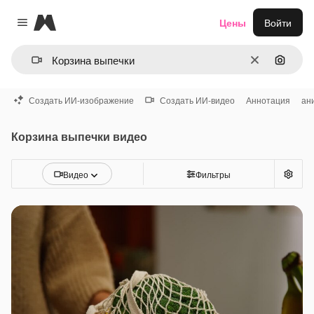
Magnific
Цены
Войти
Close menu
Очистить
Поиск 
Создать ИИ-изображение
Создать ИИ-видео
Аннотация
ан
Корзина выпечки видео
Видео
Фильтры