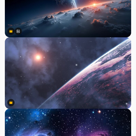
Premium
Premium
Сгенерировано с помощью ИИ
Premium
Premium