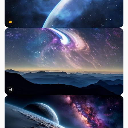
Premium
Premium
Сгенерировано с помощью ИИ