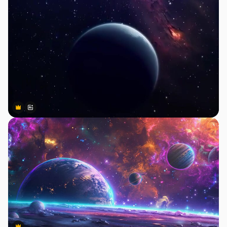
Premium
Premium
Сгенерировано с помощью ИИ