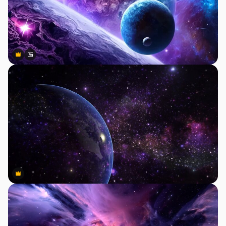
Premium
Premium
Сгенерировано с помощью ИИ
Premium
Premium