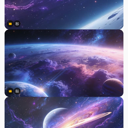
Premium
Premium
Сгенерировано с помощью ИИ
Premium
Premium
Сгенерировано с помощью ИИ