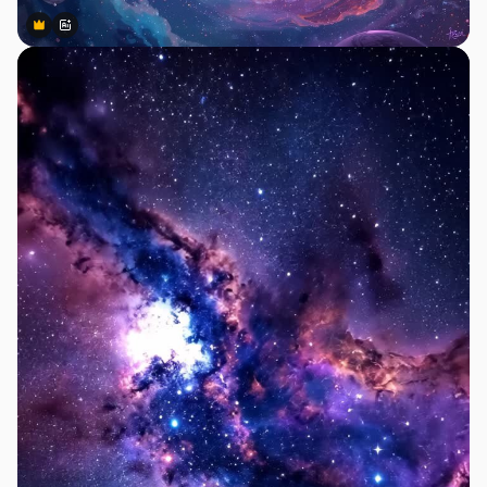
Premium
Premium
Сгенерировано с помощью ИИ