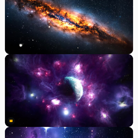
Premium
Premium