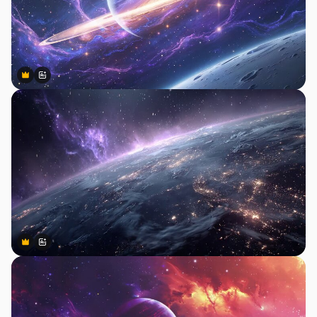
Premium
Premium
Сгенерировано с помощью ИИ
Premium
Premium
Сгенерировано с помощью ИИ