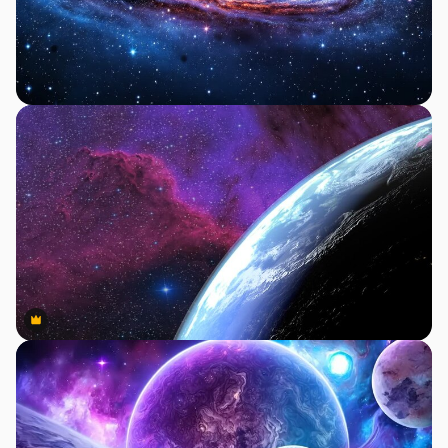
Premium
Premium