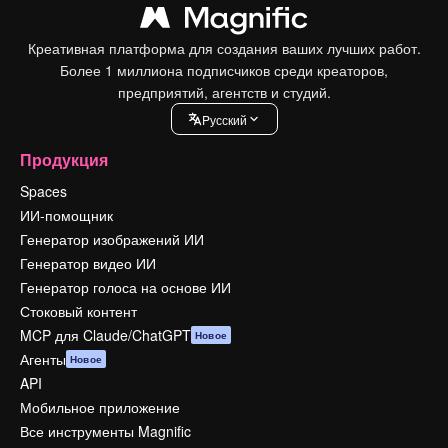
Креативная платформа для создания ваших лучших работ.
Более 1 миллиона подписчиков среди креаторов,
предприятий, агентств и студий.
Pусский
Продукция
Spaces
ИИ-помощник
Генератор изображений ИИ
Генератор видео ИИ
Генератор голоса на основе ИИ
Стоковый контент
MCP для Claude/ChatGPT
Новое
Агенты
Новое
API
Мобильное приложение
Все инструменты Magnific