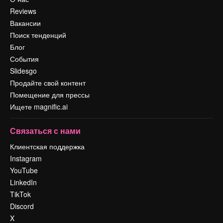
Reviews
Вакансии
Поиск тенденций
Блог
События
Slidesgo
Продайте свой контент
Помещение для прессы
Ищете magnific.ai
Связаться с нами
Клиентская поддержка
Instagram
YouTube
LinkedIn
TikTok
Discord
X