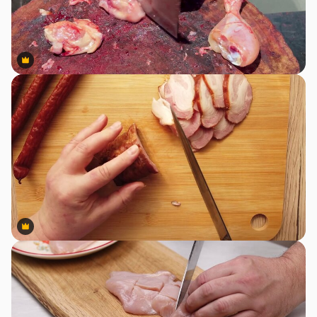
Premium
Premium
Premium
Premium