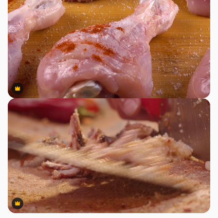
Premium
Premium
Premium
Premium