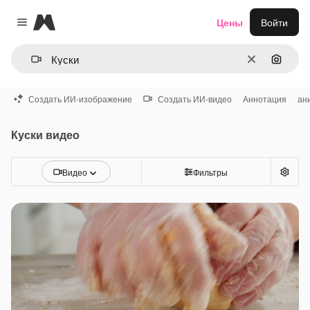
Magnific
Цены
Войти
Close menu
Очистить
Поиск 
Создать ИИ-изображение
Создать ИИ-видео
Аннотация
ан
Куски видео
Видео
Фильтры