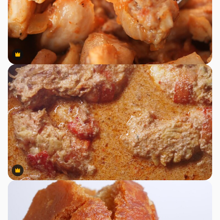
Premium
Premium
Premium
Premium