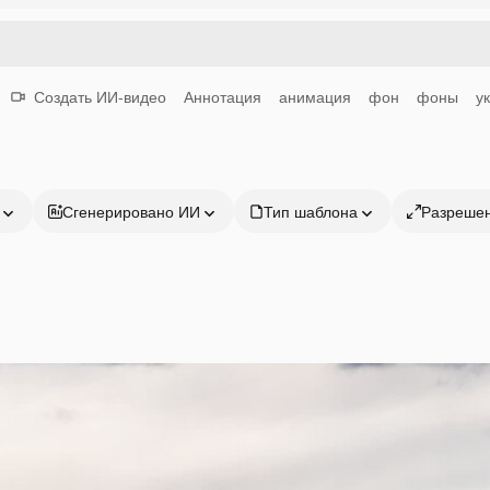
Создать ИИ-видео
Аннотация
анимация
фон
фоны
у
Сгенерировано ИИ
Тип шаблона
Разреше
Продукция
Начать