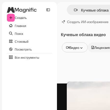
Создать
Создать ИИ-изображение
Главная
Поиск
Кучевые облака видео
Стоковый
Видео
Лицензия
Посмотреть
Все изображения
Все инструменты
Векторы
Иллюстрации
Фотографии
PSD
Шаблоны
Мокапы
Видео
Видеоролик
Моушн-дизайн
Видеошаблоны
Иконки
3D-модели
Шрифты