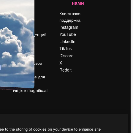
нами
Цены
о
О нас
Клиентская
поддержка
Reviews
Instagram
Вакансии
YouTube
Поиск тенденций
LinkedIn
Блог
TikTok
События
Discord
Slidesgo
ости
X
Продайте свой
контент
Reddit
в
Помещение для
прессы
Ищете magnific.ai
ee to the storing of cookies on your device to enhance site