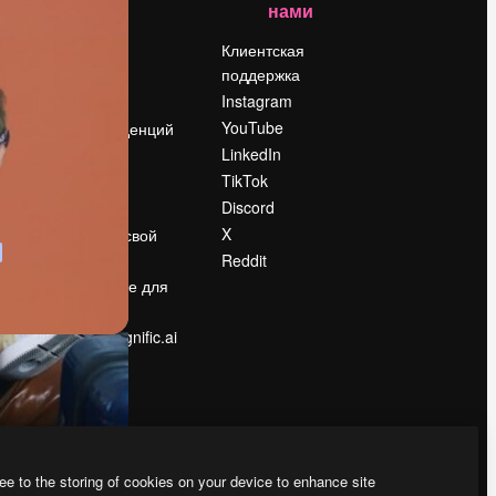
нами
Цены
о
О нас
Клиентская
поддержка
Reviews
Instagram
Вакансии
YouTube
Поиск тенденций
LinkedIn
Блог
TikTok
События
Discord
Slidesgo
ости
X
Продайте свой
контент
Reddit
в
Помещение для
прессы
Ищете magnific.ai
ee to the storing of cookies on your device to enhance site