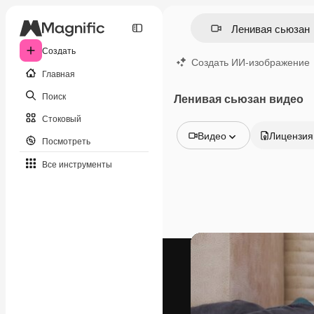
Создать
Создать ИИ-изображение
Главная
Поиск
Ленивая сьюзан видео
Стоковый
Видео
Лицензия
Посмотреть
Все изображения
Все инструменты
Векторы
Иллюстрации
Фотографии
PSD
Шаблоны
Мокапы
Видео
Видеоролик
Моушн-дизайн
Видеошаблоны
Иконки
3D-модели
Шрифты