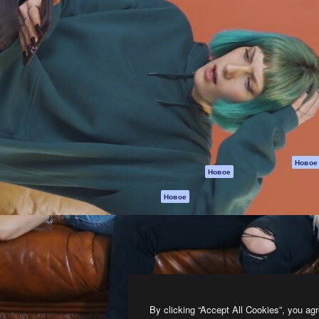
атформа для создания
Spaces
Academy
работ. Более 1 миллиона
ИИ-помощник
Документация п
реди креаторов,
Пакету ИИ
Генератор
гентств и студий.
изображений ИИ
Служба
поддержки
Генератор видео
ИИ
Условия и
положения
Генератор голоса
на основе ИИ
Политика
конфиденциальн
Стоковый контент
Оригиналы
MCP для
Новое
Новое
Claude/ChatGPT
Политика файло
cookie
Агенты
Новое
Центр доверия
API
Партнеры
Мобильное
приложение
Предприятие
Все инструменты
Magnific
By clicking “Accept All Cookies”, you agr