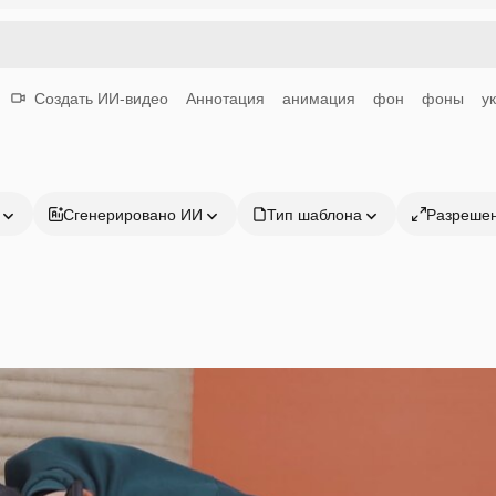
Создать ИИ-видео
Аннотация
анимация
фон
фоны
у
Сгенерировано ИИ
Тип шаблона
Разреше
Продукция
Начать