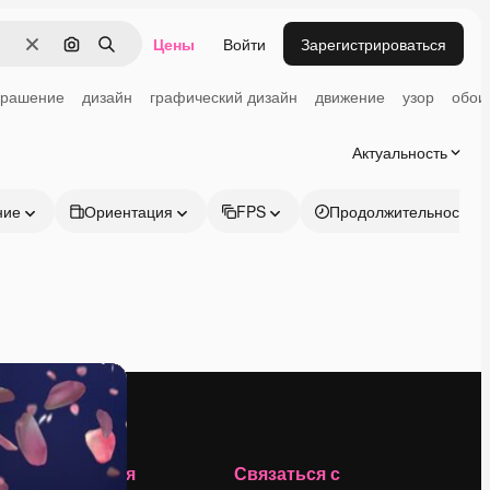
Цены
Войти
Зарегистрироваться
Очистить
Поиск по изображению
Поиск
крашение
дизайн
графический дизайн
движение
узор
обои
Актуальность
ние
Ориентация
FPS
Продолжительность
Компания
Связаться с