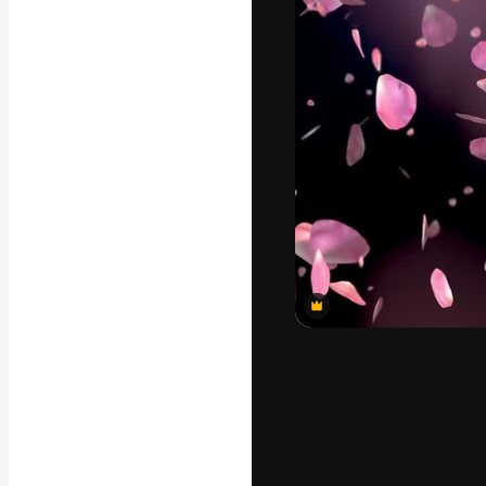
Креативная пл
ваших лучших 
подписчиков с
предприятий, а
Pусский
Premium
Premium
Premium
Premium
Premium
Premium
Premium
Premium
Premium
Premium
Premium
Premium
Premium
Premium
Premium
Premium
Premium
Premium
Premium
Premium
Premium
Premium
Premium
Premium
Premium
Premium
Premium
Premium
Premium
Premium
Premium
Premium
Premium
Premium
Premium
Premium
Premium
Premium
Premium
Premium
Premium
Premium
Premium
Premium
Premium
Premium
Premium
Premium
Premium
Premium
Premium
Premium
Premium
Premium
Premium
Premium
Premium
Premium
Premium
Premium
Premium
Premium
Premium
Premium
Premium
Premium
Premium
Premium
Premium
Premium
Premium
Premium
Premium
Premium
Premium
Premium
Premium
Premium
Premium
Premium
Premium
Premium
Premium
Premium
Premium
Premium
Premium
Premium
Premium
Premium
Premium
Premium
Premium
Premium
Premium
Premium
Premium
Premium
Сгенерировано с 
Сгенерировано с 
Сгенерировано с 
Сгенерировано с 
Сгенерировано с 
Сгенерировано с 
Сгенерировано с 
Сгенерировано с 
Сгенерировано с 
Сгенерировано с 
Сгенерировано с 
Сгенерировано с 
Сгенерировано с 
Сгенерировано с 