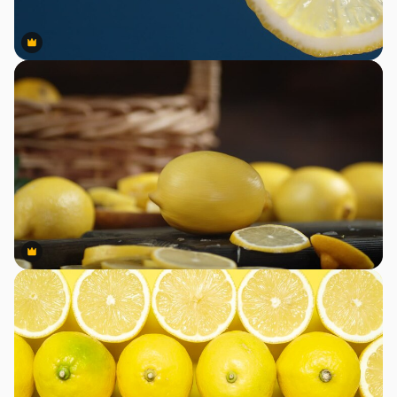
Premium
Premium
Premium
Premium