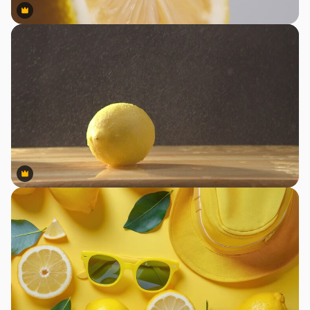
Premium
Premium
Premium
Premium