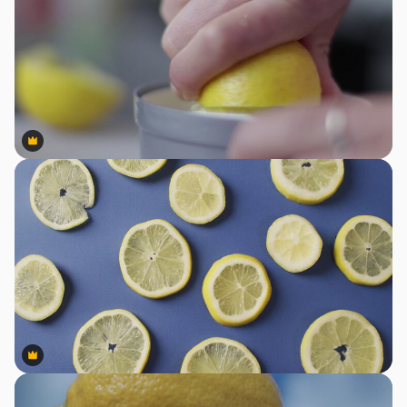
Premium
Premium
Premium
Premium