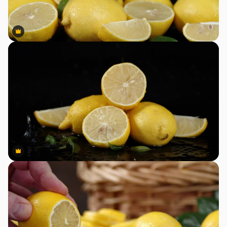
Premium
Premium
Premium
Premium