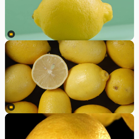
Premium
Premium
Premium
Premium