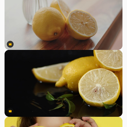
Premium
Premium
Premium
Premium