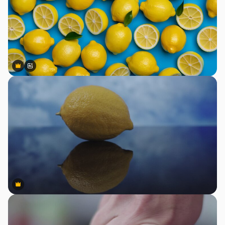
Premium
Premium
Сгенерировано с помощью ИИ
Premium
Premium