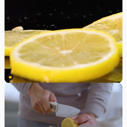
Premium
Premium