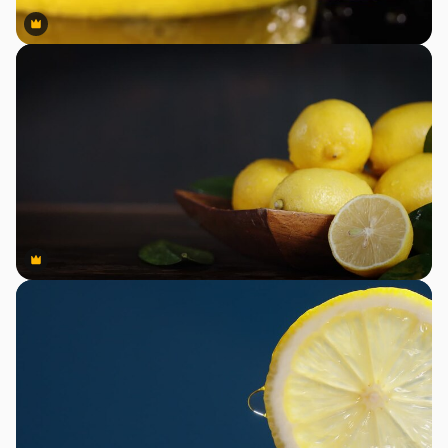
Premium
Premium
Premium
Premium