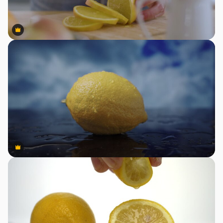
Premium
Premium
Premium
Premium