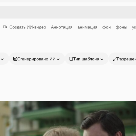
Создать ИИ-видео
Аннотация
анимация
фон
фоны
у
Сгенерировано ИИ
Тип шаблона
Разреше
Продукция
Начать