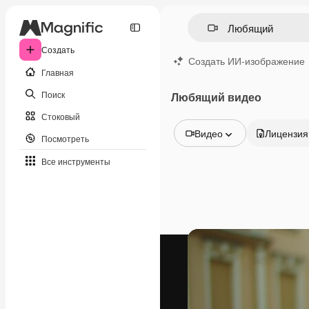
Создать
Создать ИИ-изображение
Главная
Поиск
Любящий видео
Стоковый
Видео
Лицензия
Посмотреть
Все изображения
Все инструменты
Векторы
Иллюстрации
Фотографии
PSD
Шаблоны
Мокапы
Видео
Видеоролик
Моушн-дизайн
Видеошаблоны
Иконки
3D-модели
Шрифты