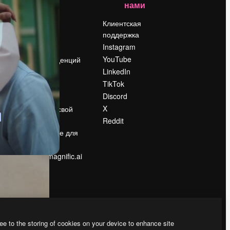
нами
Цены
о
О нас
Клиентская
поддержка
Reviews
Instagram
Вакансии
YouTube
Поиск тенденций
LinkedIn
Блог
TikTok
События
Discord
Slidesgo
ости
X
Продайте свой
контент
Reddit
в
Помещение для
прессы
Ищете magnific.ai
ee to the storing of cookies on your device to enhance site