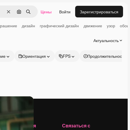
Цены
Войти
Зарегистрироваться
Очистить
Поиск по изображению
Поиск
крашение
дизайн
графический дизайн
движение
узор
обои
Актуальность
ние
Ориентация
FPS
Продолжительность
Компания
Связаться с