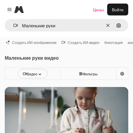
Magnific
Цены
Войти
Close menu
Очистить
Поиск 
Создать ИИ-изображение
Создать ИИ-видео
Аннотация
ан
Маленькие руки видео
Видео
Фильтры