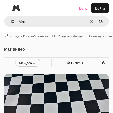
Magnific
Цены
Войти
Close menu
Очистить
Поиск 
Создать ИИ-изображение
Создать ИИ-видео
Аннотация
ан
Мат видео
Видео
Фильтры