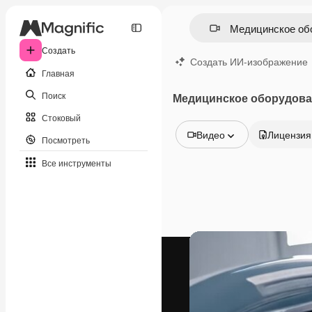
Создать
Создать ИИ-изображение
Главная
Поиск
Медицинское оборудова
Стоковый
Видео
Лицензия
Посмотреть
Все изображения
Все инструменты
Векторы
Иллюстрации
Фотографии
PSD
Шаблоны
Мокапы
Видео
Видеоролик
Моушн-дизайн
Видеошаблоны
Иконки
3D-модели
Шрифты