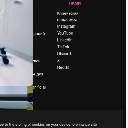
нами
Цены
о
О нас
Клиентская
поддержка
Reviews
Instagram
Вакансии
YouTube
Поиск тенденций
LinkedIn
Блог
TikTok
События
Discord
Slidesgo
ости
X
Продайте свой
контент
Reddit
в
Помещение для
прессы
Ищете magnific.ai
ee to the storing of cookies on your device to enhance site