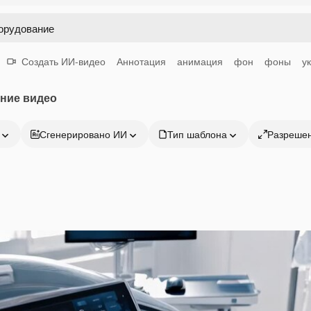
Создать ИИ-видео
Аннотация
анимация
фон
фоны
у
ние видео
Сгенерировано ИИ
Тип шаблона
Разреше
Продукция
Начать