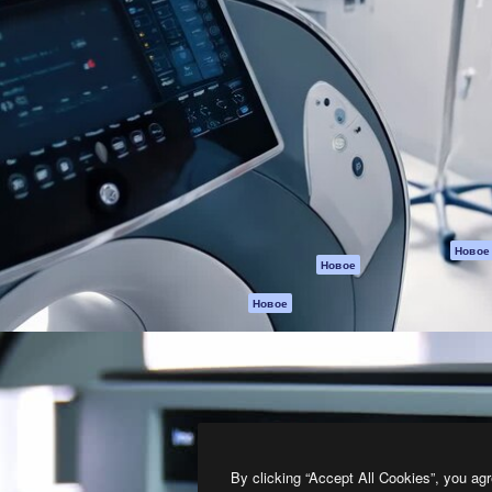
атформа для создания
Spaces
Academy
работ. Более 1 миллиона
ИИ-помощник
Документация п
реди креаторов,
Пакету ИИ
Генератор
гентств и студий.
изображений ИИ
Служба
поддержки
Генератор видео
ИИ
Условия и
положения
Генератор голоса
на основе ИИ
Политика
конфиденциальн
Стоковый контент
Оригиналы
MCP для
Новое
Новое
Claude/ChatGPT
Политика файло
cookie
Агенты
Новое
Центр доверия
API
Партнеры
Мобильное
приложение
Предприятие
Все инструменты
Magnific
By clicking “Accept All Cookies”, you agr