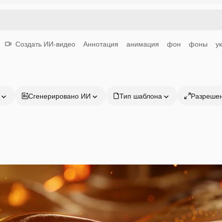
Создать ИИ-видео
Аннотация
анимация
фон
фоны
у
Сгенерировано ИИ
Тип шаблона
Разреше
Продукция
Начать