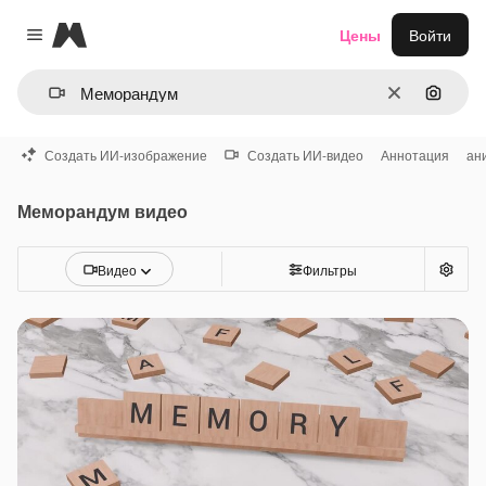
Magnific
Цены
Войти
Close menu
Очистить
Поиск 
Создать ИИ-изображение
Создать ИИ-видео
Аннотация
ан
Меморандум видео
Видео
Фильтры