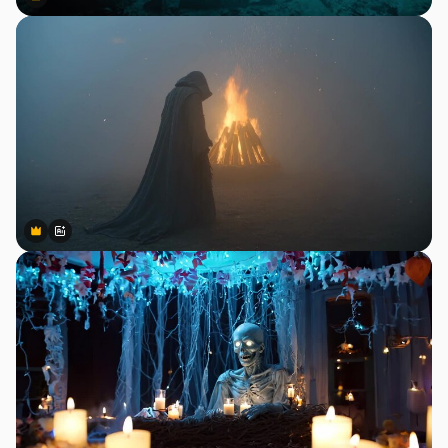
Premium
Premium
Premium
Premium
Сгенерировано с помощью ИИ