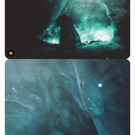
Premium
Premium