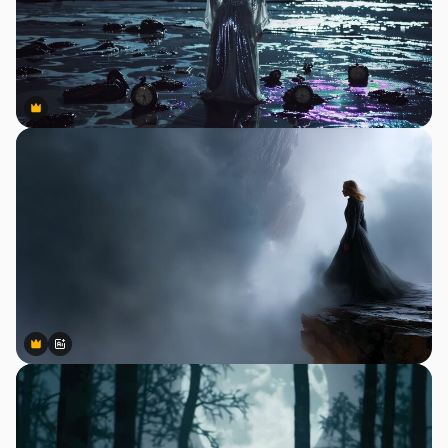
Premium
Premium
Premium
Premium
Сгенерировано с помощью ИИ