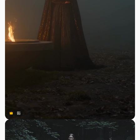
Premium
Premium
Сгенерировано с помощью ИИ