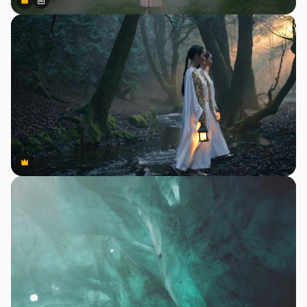
Premium
Premium
Сгенерировано с помощью ИИ
Premium
Premium