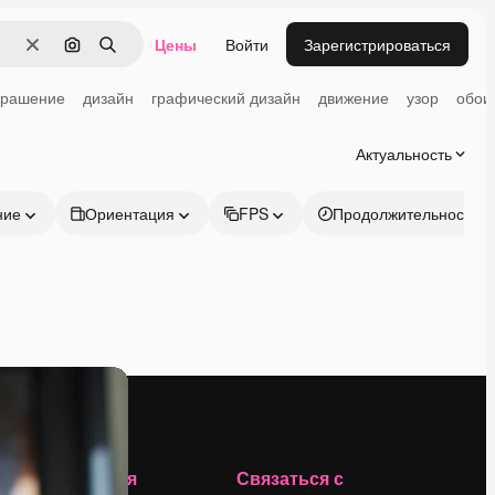
Цены
Войти
Зарегистрироваться
Очистить
Поиск по изображению
Поиск
крашение
дизайн
графический дизайн
движение
узор
обои
Актуальность
ние
Ориентация
FPS
Продолжительность
Компания
Связаться с