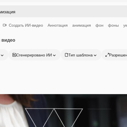
Создать ИИ-видео
Аннотация
анимация
фон
фоны
у
 видео
Сгенерировано ИИ
Тип шаблона
Разреше
Продукция
Начать