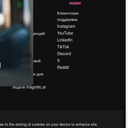
нами
Цены
о
О нас
Клиентская
поддержка
Reviews
Instagram
Вакансии
YouTube
Поиск тенденций
LinkedIn
Блог
TikTok
События
Discord
Slidesgo
ости
X
Продайте свой
контент
Reddit
в
Помещение для
прессы
Ищете magnific.ai
ee to the storing of cookies on your device to enhance site