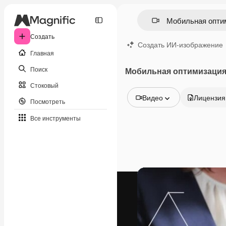
Создать
Создать ИИ-изображение
Главная
Поиск
Мобильная оптимизация
Стоковый
Видео
Лицензия
Посмотреть
Все изображения
Все инструменты
Векторы
Иллюстрации
Фотографии
PSD
Шаблоны
Мокапы
Видео
Видеоролик
Моушн-дизайн
Видеошаблоны
Иконки
3D-модели
Шрифты