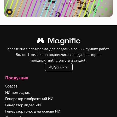
Premium
Premium
Креативная платформа для создания ваших лучших работ.
Более 1 миллиона подписчиков среди креаторов,
предприятий, агентств и студий.
Pусский
Продукция
Spaces
ИИ-помощник
Генератор изображений ИИ
Генератор видео ИИ
Генератор голоса на основе ИИ