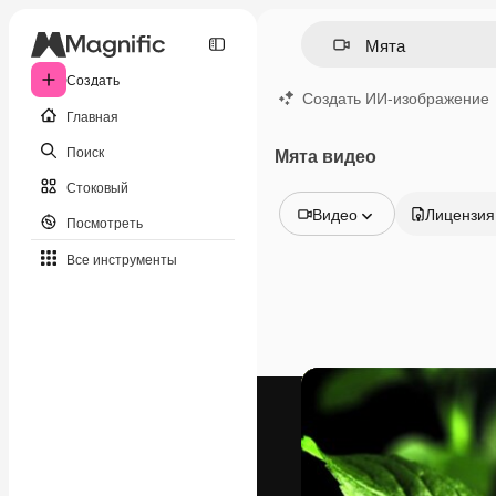
Создать
Создать ИИ-изображение
Главная
Поиск
Мята видео
Стоковый
Видео
Лицензия
Посмотреть
Все изображения
Все инструменты
Векторы
Иллюстрации
Фотографии
PSD
Шаблоны
Мокапы
Видео
Видеоролик
Моушн-дизайн
Видеошаблоны
Иконки
3D-модели
Шрифты