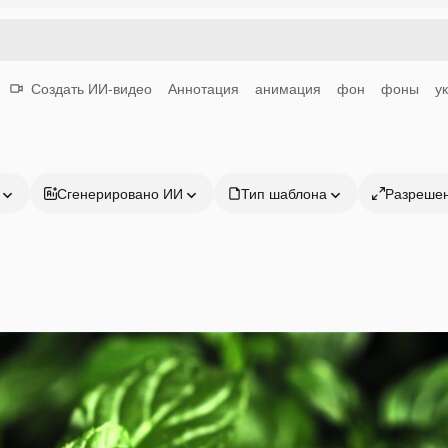
Создать ИИ-видео
Аннотация
анимация
фон
фоны
у
Сгенерировано ИИ
Тип шаблона
Разреше
Продукция
Начать