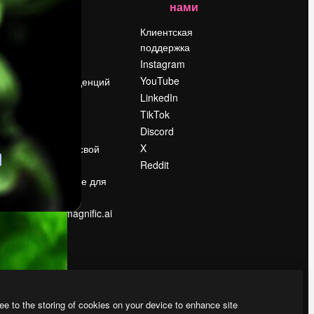
нами
Цены
о
О нас
Клиентская
поддержка
Reviews
Instagram
Вакансии
YouTube
Поиск тенденций
LinkedIn
Блог
TikTok
События
Discord
Slidesgo
ости
X
Продайте свой
контент
Reddit
в
Помещение для
прессы
Ищете magnific.ai
ee to the storing of cookies on your device to enhance site