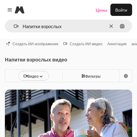
Magnific
Цены
Войти
Close menu
Очистить
Поиск 
Создать ИИ-изображение
Создать ИИ-видео
Аннотация
ан
Напитки взрослых видео
Видео
Фильтры