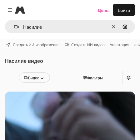
Magnific
Цены
Войти
Close menu
Очистить
Поиск 
Создать ИИ-изображение
Создать ИИ-видео
Аннотация
ан
Насилие видео
Видео
Фильтры