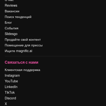
Reviews
Вакансии
Поиск тенденций
Блог
События
Slidesgo
Продайте свой контент
Помещение для прессы
Ищете magnific.ai
Связаться с нами
Клиентская поддержка
Instagram
YouTube
LinkedIn
TikTok
Discord
X