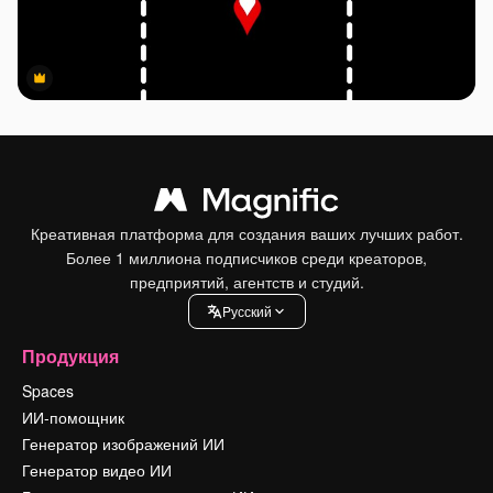
Premium
Premium
Креативная платформа для создания ваших лучших работ.
Более 1 миллиона подписчиков среди креаторов,
предприятий, агентств и студий.
Pусский
Продукция
Spaces
ИИ-помощник
Генератор изображений ИИ
Генератор видео ИИ