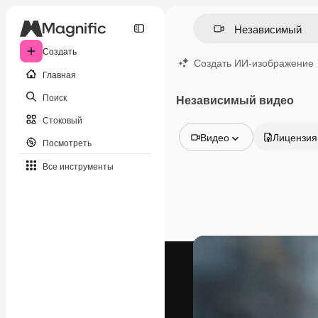
Создать
Создать ИИ-изображение
Главная
Поиск
Независимый видео
Стоковый
Видео
Лицензия
Посмотреть
Все изображения
Все инструменты
Векторы
Иллюстрации
Фотографии
PSD
Шаблоны
Мокапы
Видео
Видеоролик
Моушн-дизайн
Видеошаблоны
Иконки
3D-модели
Шрифты