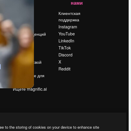
нами
Цены
о
О нас
Клиентская
поддержка
Reviews
Instagram
Вакансии
YouTube
Поиск тенденций
LinkedIn
Блог
TikTok
События
Discord
Slidesgo
ости
X
Продайте свой
контент
Reddit
в
Помещение для
прессы
Ищете magnific.ai
ee to the storing of cookies on your device to enhance site