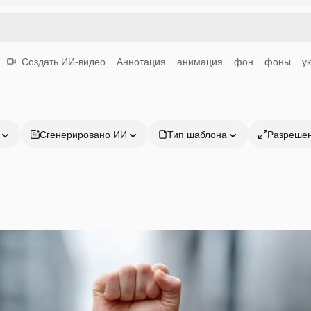
Создать ИИ-видео
Аннотация
анимация
фон
фоны
у
Сгенерировано ИИ
Тип шаблона
Разреше
Продукция
Начать