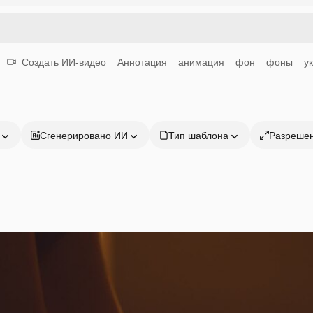
Создать ИИ-видео
Аннотация
анимация
фон
фоны
у
Сгенерировано ИИ
Тип шаблона
Разреше
Продукция
Начать