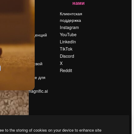
нами
Цены
о
О нас
Клиентская
поддержка
Reviews
Instagram
Вакансии
YouTube
Поиск тенденций
LinkedIn
Блог
TikTok
События
Discord
Slidesgo
ости
X
Продайте свой
контент
Reddit
в
Помещение для
прессы
Ищете magnific.ai
ee to the storing of cookies on your device to enhance site