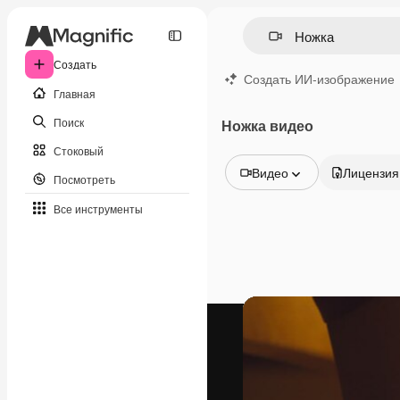
Создать
Создать ИИ-изображение
Главная
Поиск
Ножка видео
Стоковый
Видео
Лицензия
Посмотреть
Все изображения
Все инструменты
Векторы
Иллюстрации
Фотографии
PSD
Шаблоны
Мокапы
Видео
Видеоролик
Моушн-дизайн
Видеошаблоны
Иконки
3D-модели
Шрифты