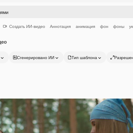
Создать ИИ-видео
Аннотация
анимация
фон
фоны
у
део
Сгенерировано ИИ
Тип шаблона
Разреше
Продукция
Начать