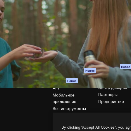
атформа для создания
Spaces
Academy
работ. Более 1 миллиона
ИИ-помощник
Документация п
реди креаторов,
Пакету ИИ
Генератор
гентств и студий.
изображений ИИ
Служба
поддержки
Генератор видео
ИИ
Условия и
положения
Генератор голоса
на основе ИИ
Политика
конфиденциальн
Стоковый контент
Оригиналы
MCP для
Новое
Новое
Claude/ChatGPT
Политика файло
cookie
Агенты
Новое
Центр доверия
API
Партнеры
Мобильное
приложение
Предприятие
Все инструменты
Magnific
By clicking “Accept All Cookies”, you agr