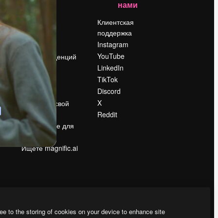
нами
Цены
о
О нас
Клиентская
поддержка
Reviews
Instagram
Вакансии
YouTube
Поиск тенденций
LinkedIn
Блог
TikTok
События
Discord
Slidesgo
ости
X
Продайте свой
контент
Reddit
в
Помещение для
прессы
Ищете magnific.ai
ee to the storing of cookies on your device to enhance site