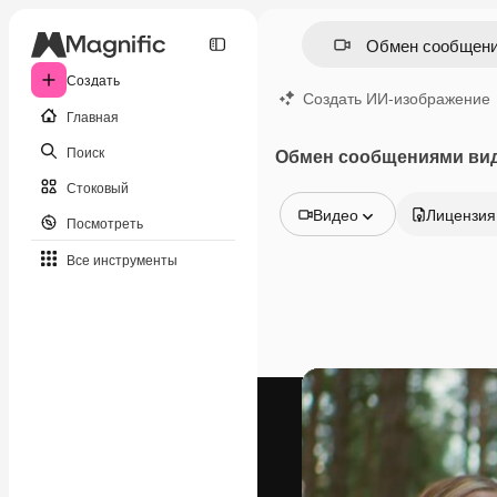
Создать
Создать ИИ-изображение
Главная
Поиск
Обмен сообщениями ви
Стоковый
Видео
Лицензия
Посмотреть
Все изображения
Все инструменты
Векторы
Иллюстрации
Фотографии
PSD
Шаблоны
Мокапы
Видео
Видеоролик
Моушн-дизайн
Видеошаблоны
Иконки
3D-модели
Шрифты