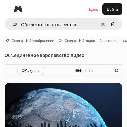
Magnific
Цены
Войти
Close menu
Очистить
Поиск 
Создать ИИ-изображение
Создать ИИ-видео
Аннотация
ан
Объединенное королевство видео
Видео
Фильтры