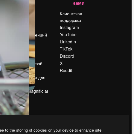
нами
Цены
о
О нас
Клиентская
поддержка
Reviews
Instagram
Вакансии
YouTube
Поиск тенденций
LinkedIn
Блог
TikTok
События
Discord
Slidesgo
ости
X
Продайте свой
контент
Reddit
в
Помещение для
прессы
Ищете magnific.ai
ee to the storing of cookies on your device to enhance site