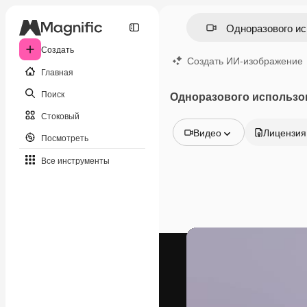
Создать
Создать ИИ-изображение
Главная
Поиск
Одноразового использо
Стоковый
Видео
Лицензия
Посмотреть
Все изображения
Все инструменты
Векторы
Иллюстрации
Фотографии
PSD
Шаблоны
Мокапы
Видео
Видеоролик
Моушн-дизайн
Видеошаблоны
Иконки
3D-модели
Шрифты