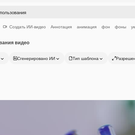
Создать ИИ-видео
Аннотация
анимация
фон
фоны
у
вания видео
Сгенерировано ИИ
Тип шаблона
Разреше
Продукция
Начать