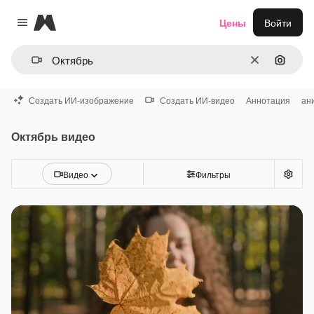
Magnific
Цены
Войти
Close menu
Очистить
Поиск 
Создать ИИ-изображение
Создать ИИ-видео
Аннотация
ан
Октябрь видео
Видео
Фильтры