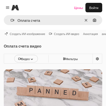
Magnific
Цены
Войти
Close menu
Очистить
Поиск 
Создать ИИ-изображение
Создать ИИ-видео
Аннотация
ан
Оплата счета видео
Видео
Фильтры