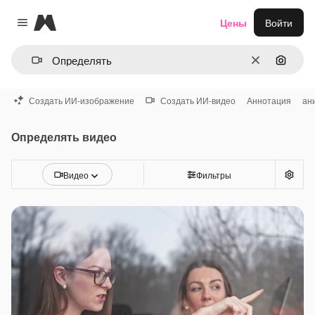
Magnific
Цены
Войти
Close menu
Очистить
Поиск 
Создать ИИ-изображение
Создать ИИ-видео
Аннотация
ан
Определять видео
Видео
Фильтры