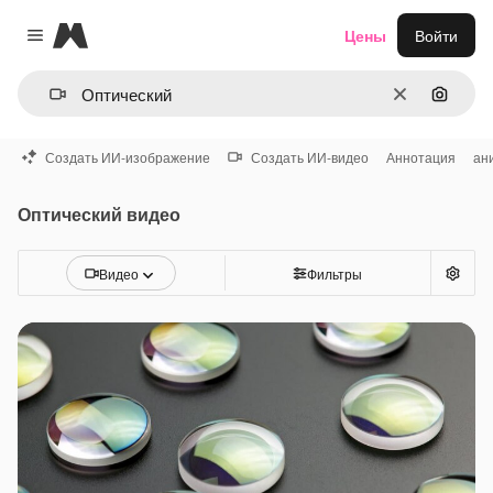
Magnific
Цены
Войти
Close menu
Очистить
Поиск 
Создать ИИ-изображение
Создать ИИ-видео
Аннотация
ан
Оптический видео
Видео
Фильтры