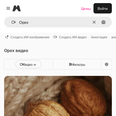
Magnific
Цены
Войти
Close menu
Очистить
Поиск 
Создать ИИ-изображение
Создать ИИ-видео
Аннотация
ан
Орех видео
Видео
Фильтры