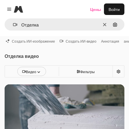
Magnific
Цены
Войти
Close menu
Очистить
Поиск 
Создать ИИ-изображение
Создать ИИ-видео
Аннотация
ан
Отделка видео
Видео
Фильтры