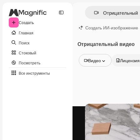
Создать
Создать ИИ-изображение
Главная
Поиск
Отрицательный видео
Стоковый
Видео
Лицензия
Посмотреть
Все изображения
Все инструменты
Векторы
Иллюстрации
Фотографии
PSD
Шаблоны
Мокапы
Видео
Видеоролик
Моушн-дизайн
Видеошаблоны
Иконки
3D-модели
Шрифты