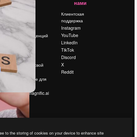
нами
Цены
о
О нас
Клиентская
поддержка
Reviews
Instagram
Вакансии
YouTube
Поиск тенденций
LinkedIn
Блог
TikTok
События
Discord
Slidesgo
ости
X
Продайте свой
контент
Reddit
в
Помещение для
прессы
Ищете magnific.ai
ee to the storing of cookies on your device to enhance site