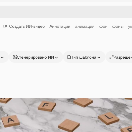
Создать ИИ-видео
Аннотация
анимация
фон
фоны
у
Сгенерировано ИИ
Тип шаблона
Разреше
Продукция
Начать