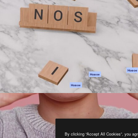
атформа для создания
Spaces
Academy
работ. Более 1 миллиона
ИИ-помощник
Документация п
реди креаторов,
Пакету ИИ
Генератор
гентств и студий.
изображений ИИ
Служба
поддержки
Генератор видео
ИИ
Условия и
положения
Генератор голоса
на основе ИИ
Политика
конфиденциальн
Стоковый контент
Оригиналы
MCP для
Новое
Новое
Claude/ChatGPT
Политика файло
cookie
Агенты
Новое
помощью ИИ
Центр доверия
API
Партнеры
Мобильное
приложение
Предприятие
Все инструменты
Magnific
By clicking “Accept All Cookies”, you agr