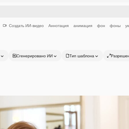
Создать ИИ-видео
Аннотация
анимация
фон
фоны
у
Сгенерировано ИИ
Тип шаблона
Разреше
Продукция
Начать