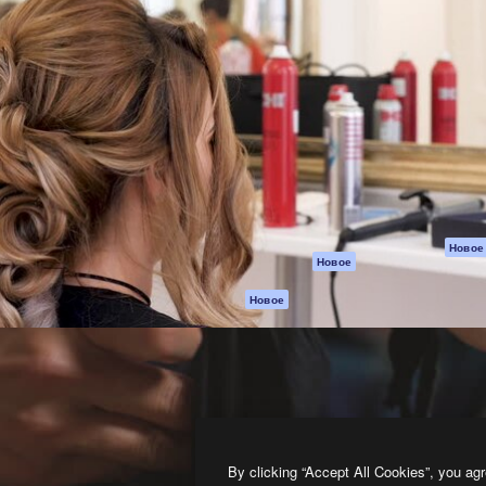
атформа для создания
Spaces
Academy
работ. Более 1 миллиона
ИИ-помощник
Документация п
реди креаторов,
Пакету ИИ
Генератор
гентств и студий.
изображений ИИ
Служба
поддержки
Генератор видео
ИИ
Условия и
положения
Генератор голоса
на основе ИИ
Политика
конфиденциальн
Стоковый контент
Оригиналы
MCP для
Новое
Новое
Claude/ChatGPT
Политика файло
cookie
Агенты
Новое
помощью ИИ
Центр доверия
API
Партнеры
Мобильное
приложение
Предприятие
Все инструменты
Magnific
By clicking “Accept All Cookies”, you agr