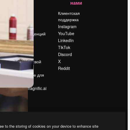
нами
Цены
о
О нас
Клиентская
поддержка
Reviews
Instagram
Вакансии
YouTube
Поиск тенденций
LinkedIn
Блог
TikTok
События
Discord
Slidesgo
ости
X
Продайте свой
контент
Reddit
в
Помещение для
прессы
Ищете magnific.ai
ee to the storing of cookies on your device to enhance site