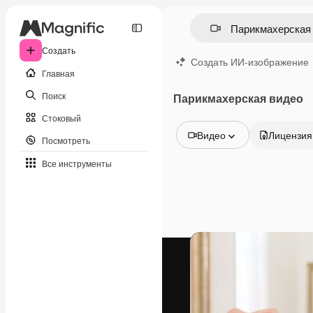
Создать
Создать ИИ-изображение
Главная
Поиск
Парикмахерская видео
Стоковый
Видео
Лицензия
Посмотреть
Все изображения
Все инструменты
Векторы
Иллюстрации
Фотографии
PSD
Шаблоны
Мокапы
Видео
Видеоролик
Моушн-дизайн
Видеошаблоны
Иконки
3D-модели
Шрифты