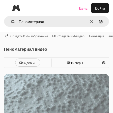
Magnific
Цены
Войти
Close menu
Очистить
Поиск 
Создать ИИ-изображение
Создать ИИ-видео
Аннотация
ан
Пеноматериал видео
Видео
Фильтры