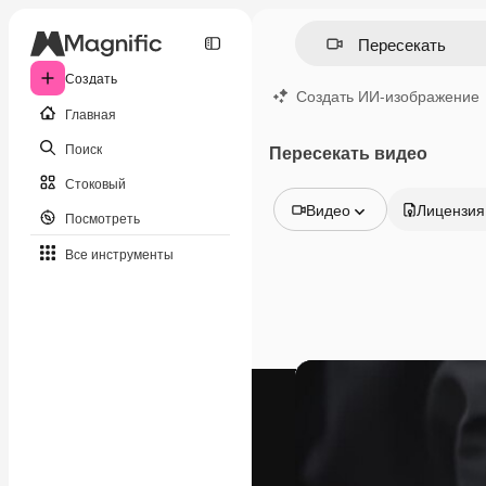
Создать
Создать ИИ-изображение
Главная
Поиск
Пересекать видео
Стоковый
Видео
Лицензия
Посмотреть
Все изображения
Все инструменты
Векторы
Иллюстрации
Фотографии
PSD
Шаблоны
Мокапы
Видео
Видеоролик
Моушн-дизайн
Видеошаблоны
Иконки
3D-модели
Шрифты