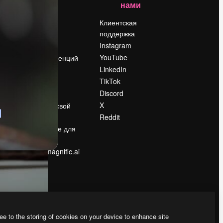
нами
Цены
о
О нас
Клиентская
поддержка
Reviews
Instagram
Вакансии
YouTube
Поиск тенденций
LinkedIn
Блог
TikTok
События
Discord
Slidesgo
ости
X
Продайте свой
контент
Reddit
в
Помещение для
прессы
Ищете magnific.ai
ee to the storing of cookies on your device to enhance site