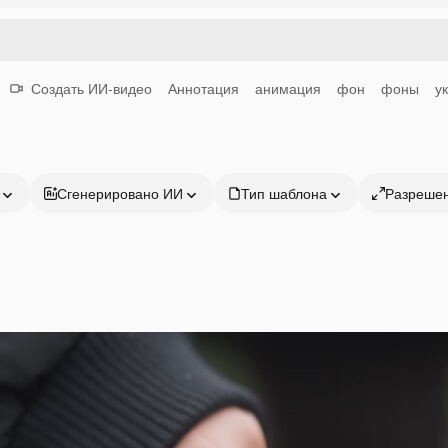
Создать ИИ-видео
Аннотация
анимация
фон
фоны
у
Сгенерировано ИИ
Тип шаблона
Разреше
Продукция
Начать