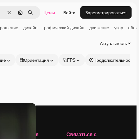
Цены
Войти
Зарегистрироваться
Очистить
Поиск по изображению
Поиск
крашение
дизайн
графический дизайн
движение
узор
обои
Актуальность
ние
Ориентация
FPS
Продолжительность
Компания
Связаться с