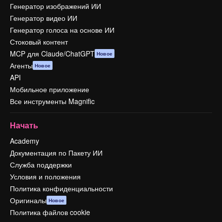
Генератор изображений ИИ
Генератор видео ИИ
Генератор голоса на основе ИИ
Стоковый контент
MCP для Claude/ChatGPT
Новое
Агенты
Новое
API
Мобильное приложение
Все инструменты Magnific
Начать
Academy
Документация по Пакету ИИ
Служба поддержки
Условия и положения
Политика конфиденциальности
Оригиналы
Новое
Политика файлов cookie