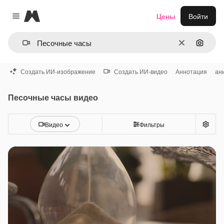
Magnific
Цены
Войти
Close menu
Очистить
Поиск 
Создать ИИ-изображение
Создать ИИ-видео
Аннотация
ан
Песочные часы видео
Видео
Фильтры