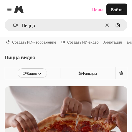
Magnific
Цены
Войти
Close menu
Очистить
Поиск 
Создать ИИ-изображение
Создать ИИ-видео
Аннотация
ан
Пицца видео
Видео
Фильтры