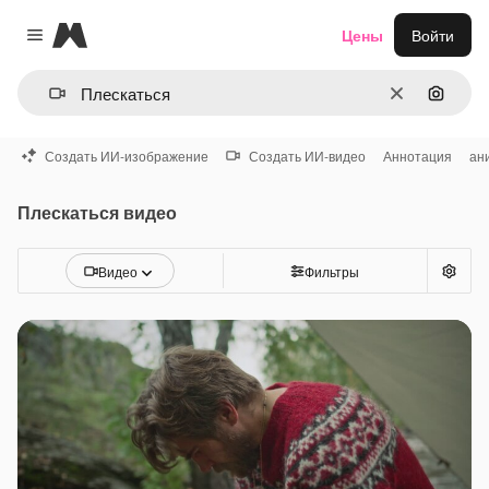
Magnific
Цены
Войти
Close menu
Очистить
Поиск 
Создать ИИ-изображение
Создать ИИ-видео
Аннотация
ан
Плескаться видео
Видео
Фильтры