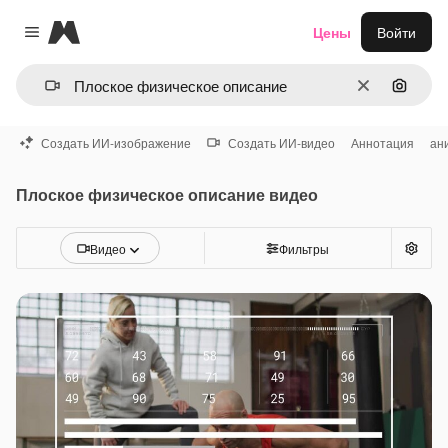
Magnific
Цены
Войти
Close menu
Очистить
Поиск 
Создать ИИ-изображение
Создать ИИ-видео
Аннотация
ан
Плоское физическое описание видео
Видео
Фильтры