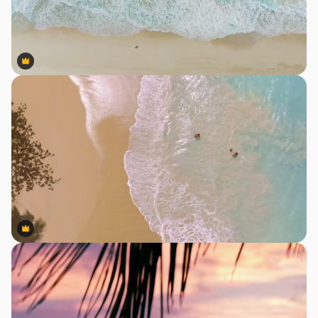
Premium
Premium
Premium
Premium