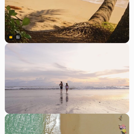
Premium
Premium
Сгенерировано с помощью ИИ