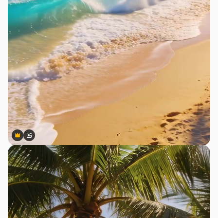
Premium
Premium
Сгенерировано с помощью ИИ