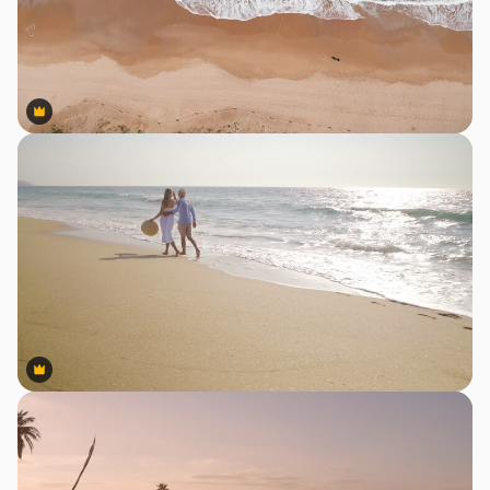
Premium
Premium
Premium
Premium