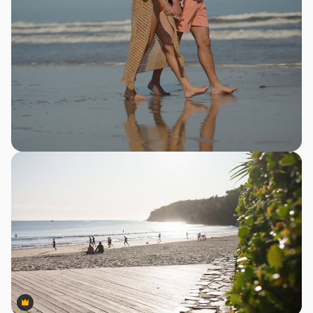
Premium
Premium