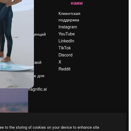
нами
Цены
о
О нас
Клиентская
поддержка
Reviews
Instagram
Вакансии
YouTube
Поиск тенденций
LinkedIn
Блог
TikTok
События
Discord
Slidesgo
ости
X
Продайте свой
контент
Reddit
в
Помещение для
прессы
Ищете magnific.ai
ee to the storing of cookies on your device to enhance site