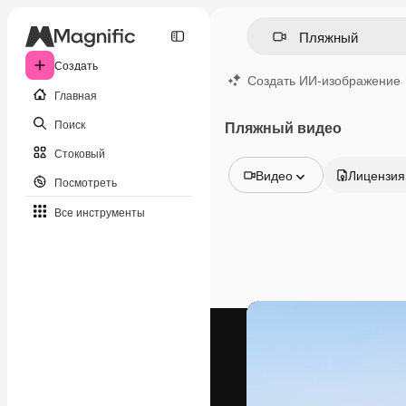
Создать
Создать ИИ-изображение
Главная
Поиск
Пляжный видео
Стоковый
Видео
Лицензия
Посмотреть
Все изображения
Все инструменты
Векторы
Иллюстрации
Фотографии
PSD
Шаблоны
Мокапы
Видео
Видеоролик
Моушн-дизайн
Видеошаблоны
Иконки
3D-модели
Шрифты