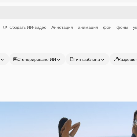
Создать ИИ-видео
Аннотация
анимация
фон
фоны
у
Сгенерировано ИИ
Тип шаблона
Разреше
Продукция
Начать