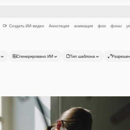
Создать ИИ-видео
Аннотация
анимация
фон
фоны
у
Сгенерировано ИИ
Тип шаблона
Разреше
Продукция
Начать