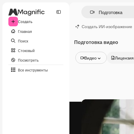
Создать
Создать ИИ-изображение
Главная
Поиск
Подготовка видео
Стоковый
Видео
Лицензия
Посмотреть
Все изображения
Все инструменты
Векторы
Иллюстрации
Фотографии
PSD
Шаблоны
Мокапы
Видео
Видеоролик
Моушн-дизайн
Видеошаблоны
Иконки
3D-модели
Шрифты