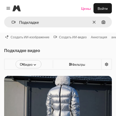
Magnific
Цены
Войти
Close menu
Очистить
Поиск 
Создать ИИ-изображение
Создать ИИ-видео
Аннотация
ан
Подкладке видео
Видео
Фильтры