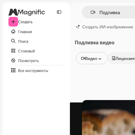
Создать
Создать ИИ-изображение
Главная
Поиск
Подливка видео
Стоковый
Видео
Лицензия
Посмотреть
Все изображения
Все инструменты
Векторы
Иллюстрации
Фотографии
PSD
Шаблоны
Мокапы
Видео
Видеоролик
Моушн-дизайн
Видеошаблоны
Иконки
3D-модели
Шрифты