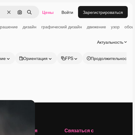
Цены
Войти
Зарегистрироваться
Очистить
Поиск по изображению
Поиск
крашение
дизайн
графический дизайн
движение
узор
обои
Актуальность
ние
Ориентация
FPS
Продолжительность
Компания
Связаться с