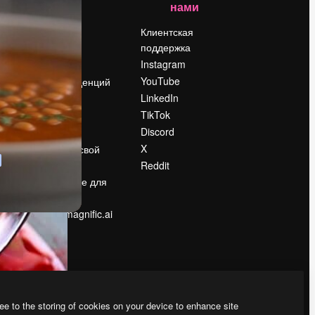
нами
Цены
о
О нас
Клиентская
поддержка
Reviews
Instagram
Вакансии
YouTube
Поиск тенденций
LinkedIn
Блог
TikTok
События
Discord
Slidesgo
ости
X
Продайте свой
контент
Reddit
в
Помещение для
прессы
Ищете magnific.ai
ee to the storing of cookies on your device to enhance site