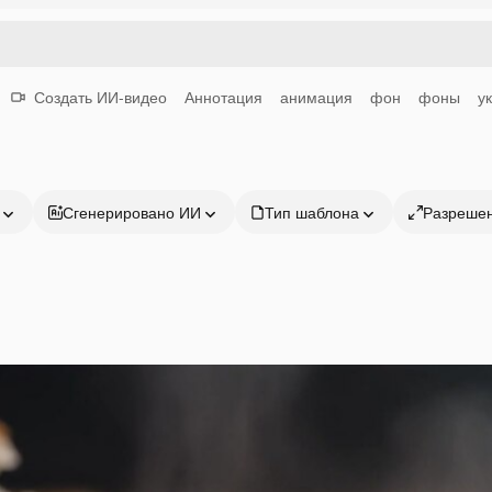
Создать ИИ-видео
Аннотация
анимация
фон
фоны
у
Сгенерировано ИИ
Тип шаблона
Разреше
Продукция
Начать