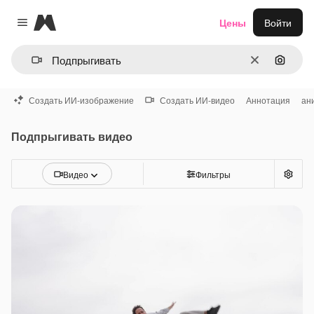
Magnific
Цены
Войти
Close menu
Очистить
Поиск 
Создать ИИ-изображение
Создать ИИ-видео
Аннотация
ан
Подпрыгивать видео
Видео
Фильтры