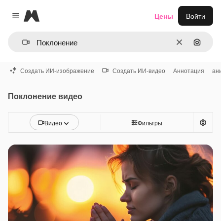
Magnific
Цены
Войти
Close menu
Очистить
Поиск 
Создать ИИ-изображение
Создать ИИ-видео
Аннотация
ан
Поклонение видео
Видео
Фильтры