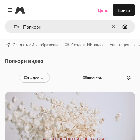
Magnific
Цены
Войти
Close menu
Очистить
Поиск 
Создать ИИ-изображение
Создать ИИ-видео
Аннотация
ан
Попкорн видео
Видео
Фильтры