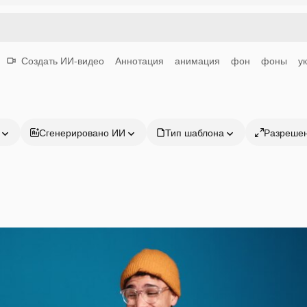
Создать ИИ-видео
Аннотация
анимация
фон
фоны
у
Сгенерировано ИИ
Тип шаблона
Разреше
Продукция
Начать