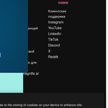
нами
Цены
о
О нас
Клиентская
поддержка
Reviews
Instagram
Вакансии
YouTube
Поиск тенденций
LinkedIn
Блог
TikTok
События
Discord
Slidesgo
ости
X
Продайте свой
контент
Reddit
в
Помещение для
прессы
Ищете magnific.ai
ee to the storing of cookies on your device to enhance site