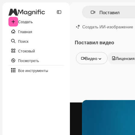
Создать
Создать ИИ-изображение
Главная
Поиск
Поставил видео
Стоковый
Видео
Лицензия
Посмотреть
Все изображения
Все инструменты
Векторы
Иллюстрации
Фотографии
PSD
Шаблоны
Мокапы
Видео
Видеоролик
Моушн-дизайн
Видеошаблоны
Иконки
3D-модели
Шрифты